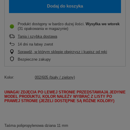
Dodaj do koszyka
Produkt dostępny w bardzo dużej ilości
Wysyłka
we wtorek
(31 opakowania w magazynie)
Tania i szybka dostawa
14
dni na łatwy zwrot
Sprawdź, w którym sklepie obejrzysz i kupisz od ręki
Bezpieczne zakupy
Kolor
002/605 (biały / zielony)
UWAGA! ZDJĘCIA PO LEWEJ STRONIE PRZEDSTAWIAJĄ JEDYNIE
MODEL PRODUKTU, KOLOR NALEŻY WYBRAĆ Z LISTY PO
PRAWEJ STRONIE (JEŻELI DOSTĘPNE SĄ RÓŻNE KOLORY)
Taśma polipropylenowa dziana 11 mm