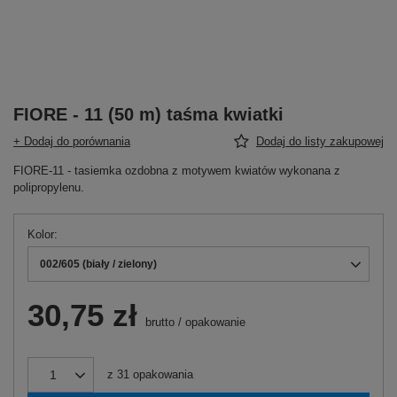
FIORE - 11 (50 m) taśma kwiatki
+ Dodaj do porównania
Dodaj do listy zakupowej
FIORE-11 - tasiemka ozdobna z motywem kwiatów wykonana z
polipropylenu.
Kolor
002/605 (biały / zielony)
30,75 zł
brutto
/
opakowanie
z
31
opakowania