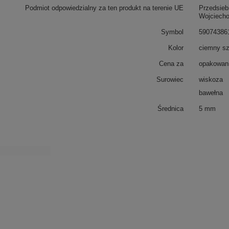
Podmiot odpowiedzialny za ten produkt na terenie UE
Przedsieb
Wojciech
Symbol
59074386
Kolor
ciemny sz
Cena za
opakowani
Surowiec
wiskoza
bawełna
Średnica
5 mm
z również
WS - 5/TASMA (20 m) sznurek tapicerski
PA - 40 (10 m) taśma pomponikowa