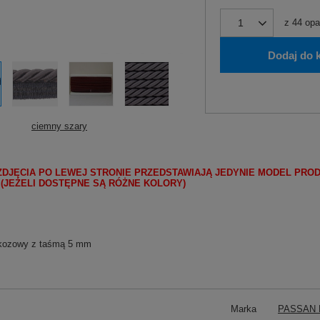
z
44
opa
Dodaj do 
ciemny szary
ZDJĘCIA PO LEWEJ STRONIE PRZEDSTAWIAJĄ JEDYNIE MODEL PRO
 (JEŻELI DOSTĘPNE SĄ RÓŻNE KOLORY)
kozowy z taśmą 5 mm
Marka
PASSAN P