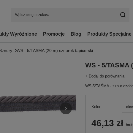
ukty Wyróżnione
Promocje
Blog
Produkty Specjalne
Sznury
WS - 5/TASMA (20 m) sznurek tapicerski
WS - 5/TASMA (
+ Dodaj do porównania
WS-5/TAŚMA - sznur ozdobn
Kolor
cie
46,13 zł
brut