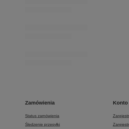
6,77 zł
/
opakowanie
CTW - 8 (20 mb) sznurek pleciony
odzieżowy
24,60 zł
/
opakowanie