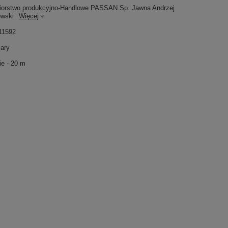
iorstwo produkcyjno-Handlowe PASSAN Sp. Jawna Andrzej
owski
Więcej
11592
ary
e - 20 m
46,13 zł
/
opakowanie
35,36 zł
/
opakowanie