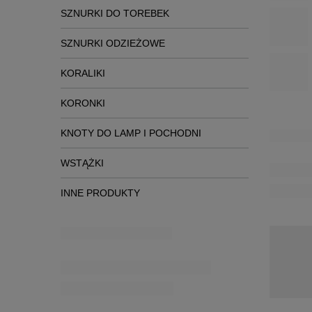
SZNURKI DO TOREBEK
SZNURKI ODZIEŻOWE
KORALIKI
KORONKI
Podob
KNOTY DO LAMP I POCHODNI
WSTĄŻKI
INNE PRODUKTY
Nowości
WS - 5 (4
sznurek t
57,81 zł
/