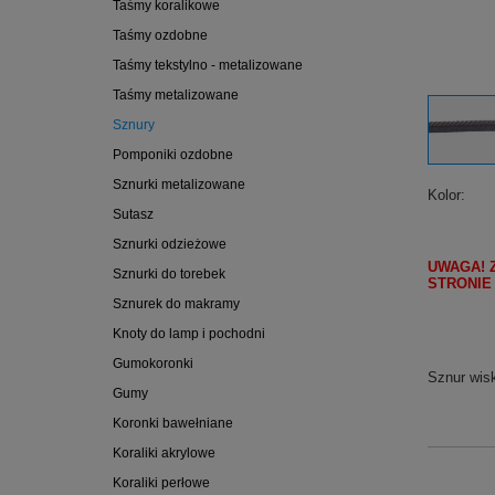
Taśmy koralikowe
Taśmy ozdobne
Taśmy tekstylno - metalizowane
Taśmy metalizowane
Sznury
Pomponiki ozdobne
Sznurki metalizowane
Kolor
Sutasz
Sznurki odzieżowe
UWAGA! 
Sznurki do torebek
STRONIE
Sznurek do makramy
Knoty do lamp i pochodni
Gumokoronki
Sznur wis
Gumy
Koronki bawełniane
Koraliki akrylowe
Koraliki perłowe