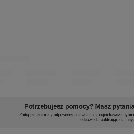
PA - 18 (25 m) taśma pomponikowa
BT - 30c (20 m) frędzle bawełniane
ne produkty
0 m)
ST - 5 [sznur] (25 m)
BS - 10 (20 m) sznur
WS - 8 (20
apicerski
sznur metalizowany
bawełniany
tapicerski
46,13 zł
57,20 zł
49,20 zł
opakowanie
/
opakowanie
/
opakowanie
/