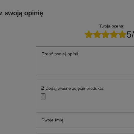
Potrzebujesz pomocy? Masz pytani
Zadaj pytanie a my odpowiemy niezwłocznie, najciekawsze pytani
odpowiedzi publikując dla inny
z swoją opinię
Twoja ocena:
5
Treść twojej opinii