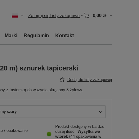
0,00 zł
Zaloguj się
Listy zakupowe
Marki
Regulamin
Kontakt
20 m) sznurek tapicerski
Dodaj do listy zakupowej
y z tasiemką do wszycia skręcany 3-żyłowy.
mny szary
Produkt dostępny w bardzo
to
/
opakowanie
dużej ilości
Wysyłka
we
wtorek
(44 opakowania w