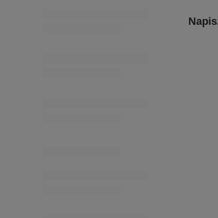
TJG – 4 ( 9 m) taśma ze szklanymi dżetami
41,51 zł
/
opakowanie
Napis
TSPE - 16 (24 m) taśma spodniowa 16 mm.