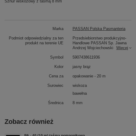
Sznur wiskozowy z taśmą 8 mm
Marka
PASSAN Polska Pasmanteria
Podmiot odpowiedzialny za ten
Przedsiebiorstwo produkcyjno-
produkt na terenie UE
Handlowe PASSAN Sp. Jawna
Andrzej Wojciechowski
Więcej
Symbol
5907438611936
Kolor
jasny brąz
Cena za
opakowanie - 20 m
Surowiec
wiskoza
bawełna
Średnica
8 mm
Zobacz również
PA - 40 (10 m) taśma pomponikowa