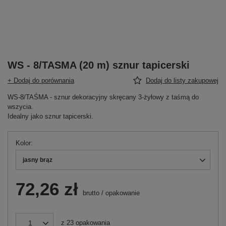
WS - 8/TASMA (20 m) sznur tapicerski
+ Dodaj do porównania
Dodaj do listy zakupowej
WS-8/TAŚMA - sznur dekoracyjny skręcany 3-żyłowy z taśmą do
wszycia.
Idealny jako sznur tapicerski.
Kolor
jasny brąz
72,26 zł
brutto
/
opakowanie
z
23
opakowania