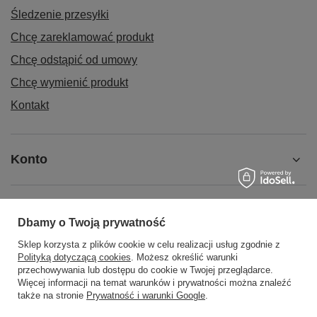
Śledzenie przesyłki
Chcę zareklamować produkt
Chcę odstąpić od umowy
Chcę wymienić produkt
Kontakt
Konto
Regulaminy
Dbamy o Twoją prywatność
Sklep korzysta z plików cookie w celu realizacji usług zgodnie z
Polityką dotyczącą cookies
. Możesz określić warunki
MOJE KONTO
przechowywania lub dostępu do cookie w Twojej przeglądarce.
Więcej informacji na temat warunków i prywatności można znaleźć
także na stronie
Prywatność i warunki Google
.