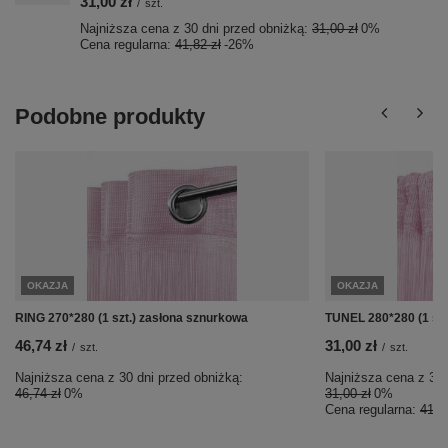
31,00 zł
/
szt.
Najniższa cena z 30 dni przed obniżką:
31,00 zł
0%
Cena regularna:
41,82 zł
-26%
Podobne produkty
OKAZJA
OKAZJA
RING 270*280 (1 szt.) zasłona sznurkowa
TUNEL 280*280 (1 szt
46,74 zł
31,00 zł
/
szt.
/
szt.
Najniższa cena z 30 dni przed obniżką:
Najniższa cena z 30 
46,74 zł
0%
31,00 zł
0%
Cena regularna:
41,8