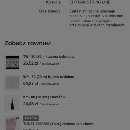
Kolekcja
CURTAIN STRING LINE
Opis kolekcji
Curtain string line obejmuje
zasłony sznurkowe zakończone
tunelem oraz metalowymi
przelotkami w dwóch rozmiarach.
Zobacz również
TW - 30 (25 m) taśma jedwabna
26,52 zł
/
opakowanie
WP - 50 (20 m) frędzle ozdobne
64,27 zł
/
opakowanie
KY - 08 (10 szt.) chwościk
24,45 zł
/
opakowanie
OKAZJA
TUNEL 280*280 (1 szt.) zasłona sznurkowa