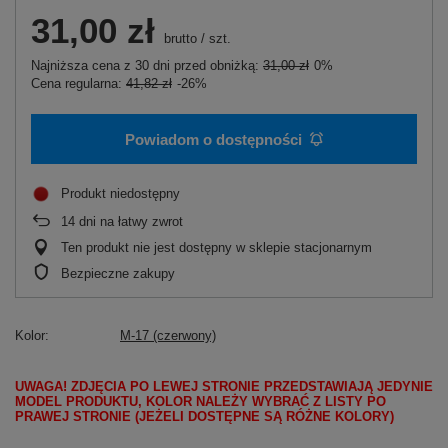
31,00 zł
brutto
/
szt.
Najniższa cena z 30 dni przed obniżką:
31,00 zł
0%
Cena regularna:
41,82 zł
-26%
Powiadom o dostępności
Produkt niedostępny
14
dni na łatwy zwrot
Ten produkt nie jest dostępny w sklepie stacjonarnym
Bezpieczne zakupy
Kolor
M-17 (czerwony)
UWAGA! ZDJĘCIA PO LEWEJ STRONIE PRZEDSTAWIAJĄ JEDYNIE
MODEL PRODUKTU, KOLOR NALEŻY WYBRAĆ Z LISTY PO
PRAWEJ STRONIE (JEŻELI DOSTĘPNE SĄ RÓŻNE KOLORY)