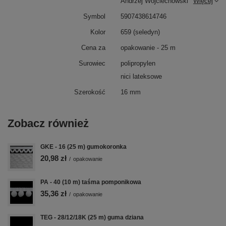
Andrzej Wojciechowski
Więcej
Symbol
5907438614746
Kolor
659 (seledyn)
Cena za
opakowanie - 25 m
Surowiec
polipropylen
nici lateksowe
Szerokość
16 mm
Zobacz również
GKE - 16 (25 m) gumokoronka
20,98 zł
/
opakowanie
PA - 40 (10 m) taśma pomponikowa
35,36 zł
/
opakowanie
TEG - 28/12/18K (25 m) guma dziana