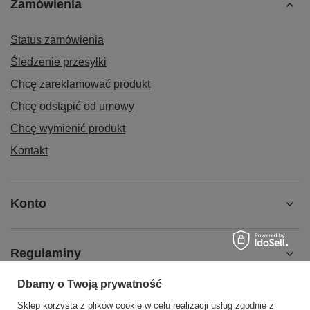
Zamówienia
Status zamówienia
Śledzenie przesyłki
Chcę zareklamować produkt
Chcę odstąpić od umowy
Chcę wymienić produkt
Kontakt
Konto
Regulaminy
Dbamy o Twoją prywatność
MOJE KONTO
Sklep korzysta z plików cookie w celu realizacji usług zgodnie z