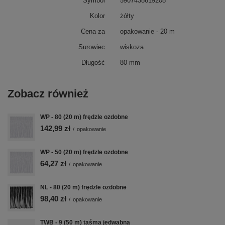
Symbol
5907438619208
Kolor
żółty
Cena za
opakowanie - 20 m
Surowiec
wiskoza
Długość
80 mm
Zobacz również
WP - 80 (20 m) frędzle ozdobne
142,99 zł
/
opakowanie
WP - 50 (20 m) frędzle ozdobne
64,27 zł
/
opakowanie
NL - 80 (20 m) frędzle ozdobne
98,40 zł
/
opakowanie
TWB - 9 (50 m) taśma jedwabna