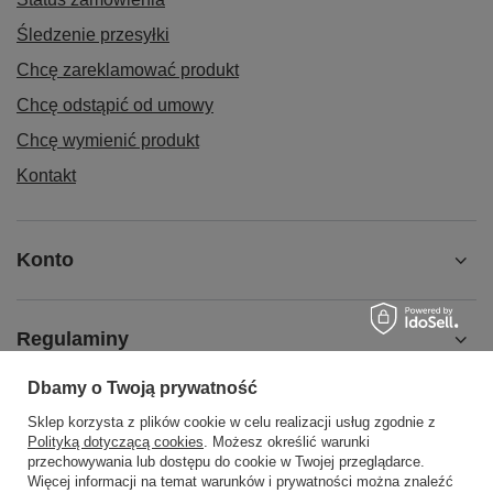
Śledzenie przesyłki
Chcę zareklamować produkt
Chcę odstąpić od umowy
Chcę wymienić produkt
Kontakt
Konto
Regulaminy
Dbamy o Twoją prywatność
MOJE KONTO
Sklep korzysta z plików cookie w celu realizacji usług zgodnie z
Polityką dotyczącą cookies
. Możesz określić warunki
przechowywania lub dostępu do cookie w Twojej przeglądarce.
Więcej informacji na temat warunków i prywatności można znaleźć