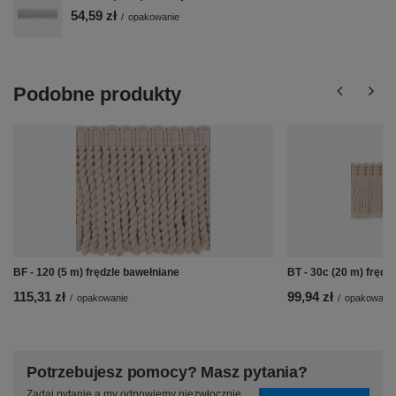
54,59 zł
/
opakowanie
Podobne produkty
BF - 120 (5 m) frędzle bawełniane
BT - 30c (20 m) frędz
115,31 zł
99,94 zł
/
opakowanie
/
opakowanie
Potrzebujesz pomocy? Masz pytania?
Zadaj pytanie a my odpowiemy niezwłocznie,