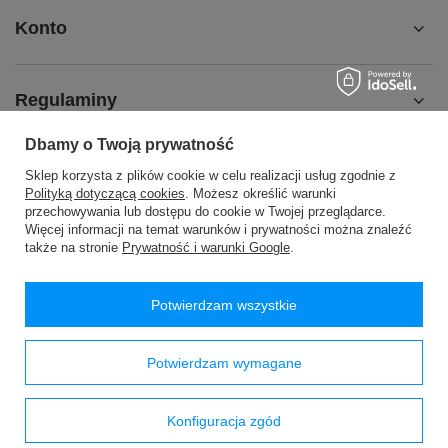
Konto
Regulaminy
Dbamy o Twoją prywatność
MOJE KONTO
Sklep korzysta z plików cookie w celu realizacji usług zgodnie z
Polityką dotyczącą cookies
. Możesz określić warunki
przechowywania lub dostępu do cookie w Twojej przeglądarce.
Więcej informacji na temat warunków i prywatności można znaleźć
także na stronie
Prywatność i warunki Google
.
48 24 2776200
handlowy@passan.com.pl
Potwierdzam wszystkie
PASSAN Pasmanteria
,
WÓLKA WYSOKA 26
,
09-540
Sanniki
Potwierdzam wymagane
W sklepie prezentujemy ceny brutto (z VAT).
Stawki VAT dla konsumentów z kraju:
Polska
.
Konfiguracja zgód