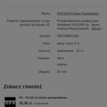
Marka
PASSAN Polska Pasmanteria
Podmiot odpowiedzialny za ten
Przedsiebiorstwo produkcyjno-
produkt na terenie UE
Handlowe PASSAN Sp. Jawna
Andrzej Wojciechowski
Więcej
Symbol
5907438621041
Kolor
jasny szary 5 %
Cena za
opakowanie - 10 m
Surowiec
akryl
elastan
Długość
55 mm
Zobacz również
PA - 40 (10 m) taśma pomponikowa
35,36 zł
/
opakowanie