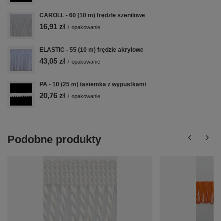
CAROLL - 60 (10 m) frędzle szenilowe
16,91 zł
/
opakowanie
ELASTIC - 55 (10 m) frędzle akrylowe
43,05 zł
/
opakowanie
PA - 10 (25 m) tasiemka z wypustkami
20,76 zł
/
opakowanie
Podobne produkty