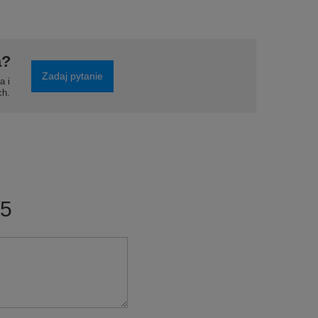
a?
Zadaj pytanie
a i
ch.
/5