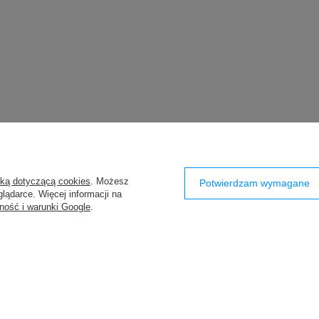
yką dotyczącą cookies
. Możesz
Potwierdzam wymagane
lądarce. Więcej informacji na
ność i warunki Google
.