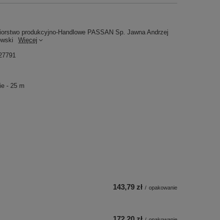
iorstwo produkcyjno-Handlowe PASSAN Sp. Jawna Andrzej
owski
Więcej
27791
e - 25 m
143,79 zł
/
opakowanie
172,20 zł
/
opakowanie