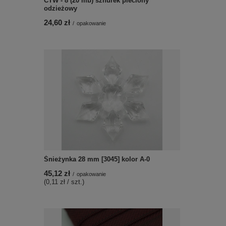
CTW - 8 (20 mb) sznurek pleciony
odzieżowy
24,60 zł
/
opakowanie
Śnieżynka 28 mm [3045] kolor A-0
45,12 zł
/
opakowanie
(0,11 zł / szt.)