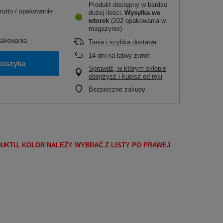
Produkt dostępny w bardzo
rutto
/
opakowanie
dużej ilości
Wysyłka
we
wtorek
(202 opakowania w
magazynie)
akowania
Tania i szybka dostawa
14
dni na łatwy zwrot
koszyka
Sprawdź, w którym sklepie
obejrzysz i kupisz od ręki
Bezpieczne zakupy
DUKTU, KOLOR NALEŻY WYBRAĆ Z LISTY PO PRAWEJ