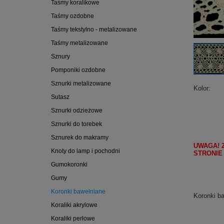
Taśmy koralikowe
Taśmy ozdobne
Taśmy tekstylno - metalizowane
Taśmy metalizowane
Sznury
Pomponiki ozdobne
Sznurki metalizowane
Kolor
Sutasz
Sznurki odzieżowe
Sznurki do torebek
Sznurek do makramy
UWAGA! 
Knoty do lamp i pochodni
STRONIE
Gumokoronki
Gumy
Koronki bawełniane
Koronki ba
Koraliki akrylowe
Koraliki perłowe