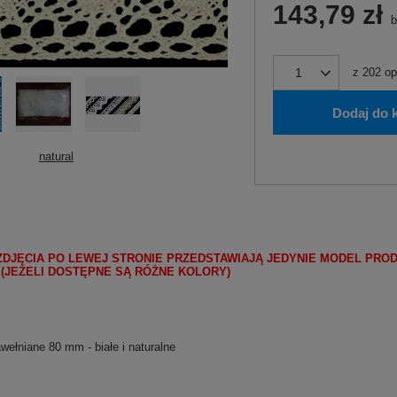
143,79 zł
b
z
202
op
Dodaj do 
natural
ZDJĘCIA PO LEWEJ STRONIE PRZEDSTAWIAJĄ JEDYNIE MODEL PRO
 (JEŻELI DOSTĘPNE SĄ RÓŻNE KOLORY)
wełniane 80 mm - białe i naturalne