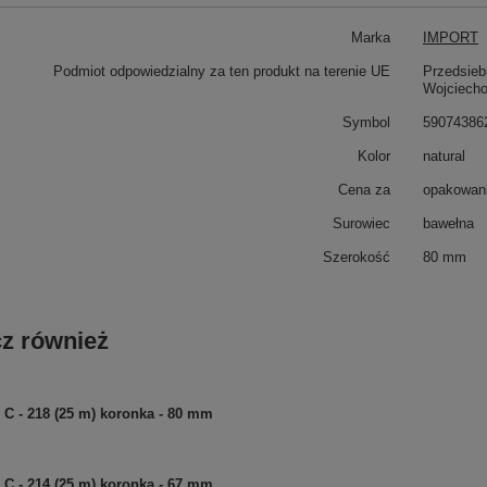
Marka
IMPORT
Podmiot odpowiedzialny za ten produkt na terenie UE
Przedsieb
Wojciech
Symbol
59074386
Kolor
natural
Cena za
opakowani
Surowiec
bawełna
Szerokość
80 mm
z również
C - 218 (25 m) koronka - 80 mm
C - 214 (25 m) koronka - 67 mm