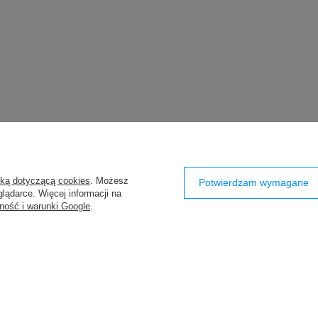
yką dotyczącą cookies
. Możesz
Potwierdzam wymagane
lądarce. Więcej informacji na
ność i warunki Google
.