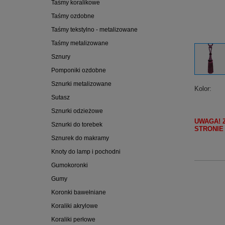
Taśmy koralikowe
Taśmy ozdobne
Taśmy tekstylno - metalizowane
Taśmy metalizowane
Sznury
Pomponiki ozdobne
Sznurki metalizowane
Kolor
Sutasz
Sznurki odzieżowe
UWAGA! 
Sznurki do torebek
STRONIE
Sznurek do makramy
Knoty do lamp i pochodni
Gumokoronki
Gumy
Koronki bawełniane
Koraliki akrylowe
Koraliki perłowe