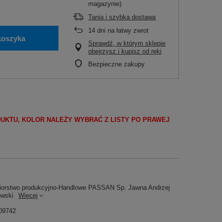
magazynie)
.
Tania i szybka dostawa
14
dni na łatwy zwrot
koszyka
Sprawdź, w którym sklepie
obejrzysz i kupisz od ręki
Bezpieczne zakupy
DUKTU, KOLOR NALEŻY WYBRAĆ Z LISTY PO PRAWEJ
iorstwo produkcyjno-Handlowe PASSAN Sp. Jawna Andrzej
owski
Więcej
09742