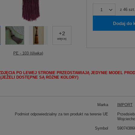
z
46
szt
Dodaj do 
+
2
więcej
PE - 103 (śliwka)
ZDJĘCIA PO LEWEJ STRONIE PRZEDSTAWIAJĄ JEDYNIE MODEL PRO
 (JEŻELI DOSTĘPNE SĄ RÓŻNE KOLORY)
Marka
IMPORT
Podmiot odpowiedzialny za ten produkt na terenie UE
Przedsieb
Wojciech
Symbol
59074386