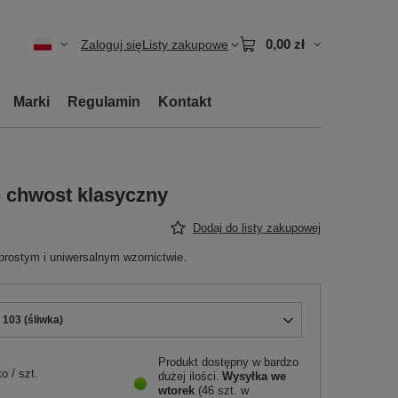
0,00 zł
Zaloguj się
Listy zakupowe
Marki
Regulamin
Kontakt
.) chwost klasyczny
Dodaj do listy zakupowej
rostym i uniwersalnym wzornictwie.
 103 (śliwka)
Produkt dostępny w bardzo
to
/
szt.
dużej ilości
Wysyłka
we
wtorek
(46 szt. w