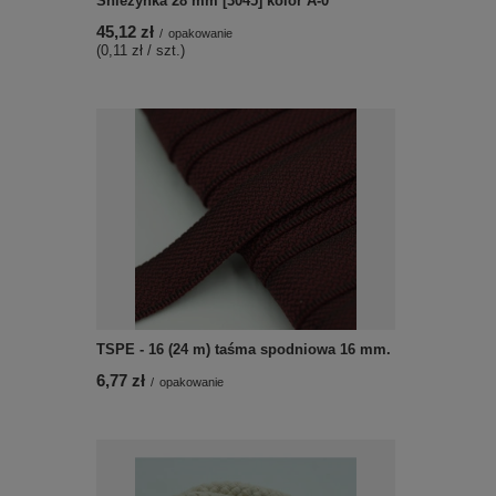
Śnieżynka 28 mm [3045] kolor A-0
45,12 zł
/
opakowanie
(0,11 zł / szt.)
TSPE - 16 (24 m) taśma spodniowa 16 mm.
6,77 zł
/
opakowanie