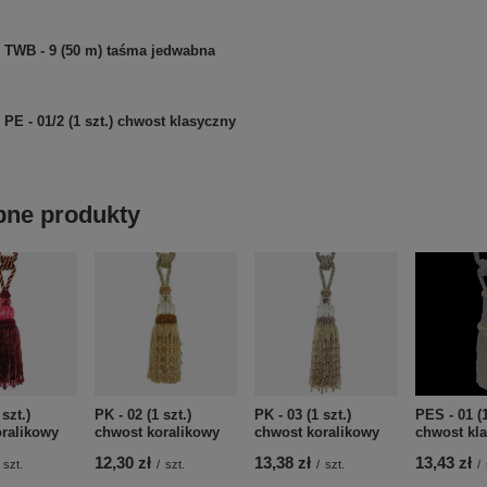
TWB - 9 (50 m) taśma jedwabna
PE - 01/2 (1 szt.) chwost klasyczny
ne produkty
 szt.)
PK - 02 (1 szt.)
PK - 03 (1 szt.)
PES - 01 (1
ralikowy
chwost koralikowy
chwost koralikowy
chwost kl
12,30 zł
13,38 zł
13,43 zł
szt.
/
szt.
/
szt.
/