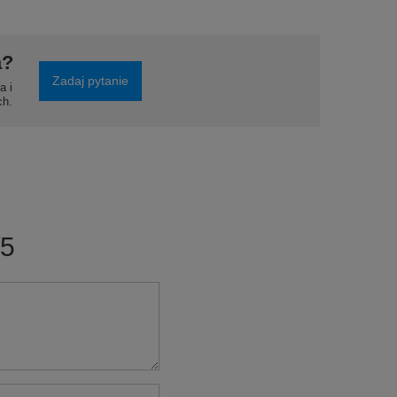
a?
Zadaj pytanie
a i
ch.
/5