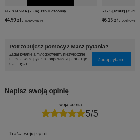
FI - 7/TASMA (20 m) sznur ozdobny
ST - 5 [sznur] (25 m)
44,59 zł
46,13 zł
/
opakowanie
/
opakowanie
Potrzebujesz pomocy? Masz pytania?
Zadaj pytanie a my odpowiemy niezwłocznie,
Zadaj pytanie
najciekawsze pytania i odpowiedzi publikując
dla innych.
Napisz swoją opinię
Twoja ocena:
5/5
Treść twojej opinii