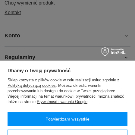
Chcę wymienić produkt
Kontakt
Konto
Regulaminy
Dbamy o Twoją prywatność
MOJE KONTO
Sklep korzysta z plików cookie w celu realizacji usług zgodnie z
Polityką dotyczącą cookies
. Możesz określić warunki
przechowywania lub dostępu do cookie w Twojej przeglądarce.
Więcej informacji na temat warunków i prywatności można znaleźć
także na stronie
Prywatność i warunki Google
.
48 24 2776200
handlowy@passan.com.pl
Potwierdzam wszystkie
PASSAN Pasmanteria
,
WÓLKA WYSOKA 26
,
09-540
Sanniki