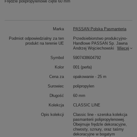
Frędzle polipropylenowe cięte 60 mm
Marka
PASSAN Polska Pasmanteria
Podmiot odpowiedzialny za ten
Przedsiebiorstwo produkcyjno-
produkt na terenie UE
Handlowe PASSAN Sp. Jawna
Andrzej Wojciechowski
Więcej
Symbol
5907438604792
Kolor
001 (perła)
Cena za
opakowanie - 25 m
Surowiec
polipropylen
Długość
60 mm
Kolekcja
CLASSIC LINE
Opis kolekcji
Classic line - szeroka kolekcja
pasmanterii polipropylenowej.
Obejmuje frędzle dekoracyjne,
chwosty, sznury, oraz taśmy
dekoracyjne w bogatym