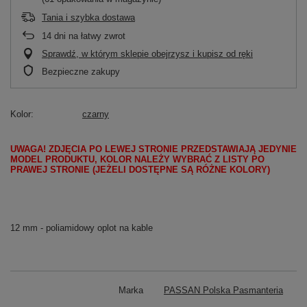
Tania i szybka dostawa
14
dni na łatwy zwrot
Sprawdź, w którym sklepie obejrzysz i kupisz od ręki
Bezpieczne zakupy
Kolor
czarny
UWAGA! ZDJĘCIA PO LEWEJ STRONIE PRZEDSTAWIAJĄ JEDYNIE
MODEL PRODUKTU, KOLOR NALEŻY WYBRAĆ Z LISTY PO
PRAWEJ STRONIE (JEŻELI DOSTĘPNE SĄ RÓŻNE KOLORY)
12 mm - poliamidowy oplot na kable
Marka
PASSAN Polska Pasmanteria