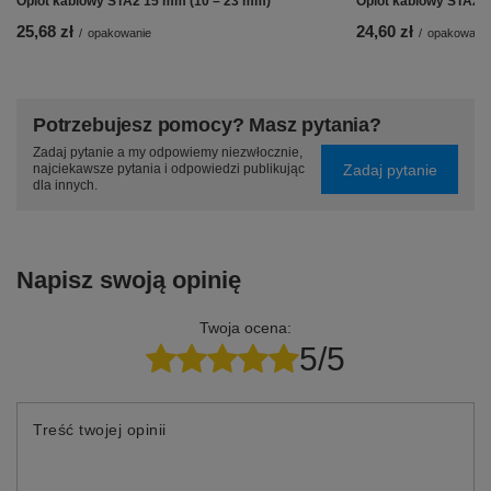
Oplot kablowy STA2 15 mm (10 – 23 mm)
Oplot kablowy STA2 
25,68 zł
24,60 zł
/
opakowanie
/
opakowanie
Potrzebujesz pomocy? Masz pytania?
Zadaj pytanie a my odpowiemy niezwłocznie,
Zadaj pytanie
najciekawsze pytania i odpowiedzi publikując
dla innych.
Napisz swoją opinię
Twoja ocena:
5/5
Treść twojej opinii