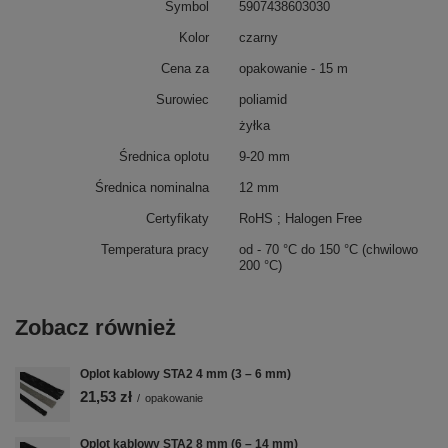
Symbol
5907438603030
Kolor
czarny
Cena za
opakowanie - 15 m
Surowiec
poliamid
żyłka
Średnica oplotu
9-20 mm
Średnica nominalna
12 mm
Certyfikaty
RoHS ; Halogen Free
Temperatura pracy
od - 70 °C do 150 °C (chwilowo
200 °C)
Zobacz również
Oplot kablowy STA2 4 mm (3 – 6 mm)
21,53 zł
/
opakowanie
Oplot kablowy STA2 8 mm (6 – 14 mm)