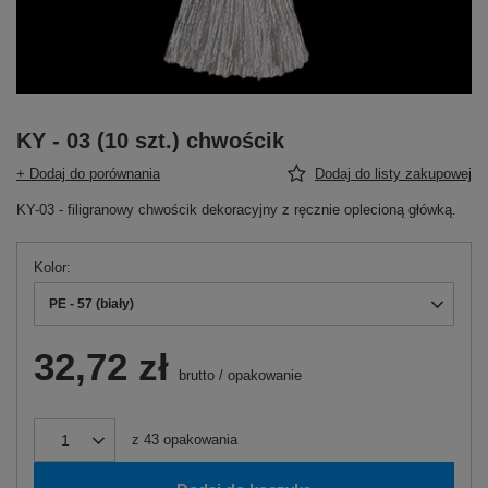
KY - 03 (10 szt.) chwościk
+ Dodaj do porównania
Dodaj do listy zakupowej
KY-03 - filigranowy chwościk dekoracyjny z ręcznie oplecioną główką.
Kolor
PE - 57 (biały)
32,72 zł
brutto
/
opakowanie
z
43
opakowania