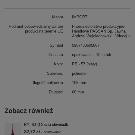
Marka
IMPORT
Podmiot odpowiedzialny za ten
Przedsiebiorstwo produkcyjno-
produkt na terenie UE
Handlowe PASSAN Sp. Jawna
Andrzej Wojciechowski
Więcej
Symbol
5907438605867
Cena za
opakowanie - 10 sztuk
Kolor
PE - 57 (biały)
Surowiec
poliester
Długość całkowita
105 mm
Długość
60 mm
Zobacz również
KY - 03 (10 szt.) chwościk
32,72 zł
/
opakowanie