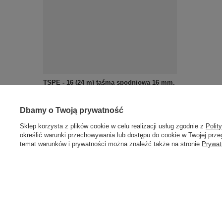
TSPE - 16 (24 m) taśma spodniowa 16 mm.
6,77 zł
/
opakowanie
Dbamy o Twoją prywatność
Sklep korzysta z plików cookie w celu realizacji usług zgodnie z
Polit
określić warunki przechowywania lub dostępu do cookie w Twojej przeg
temat warunków i prywatności można znaleźć także na stronie
Prywat