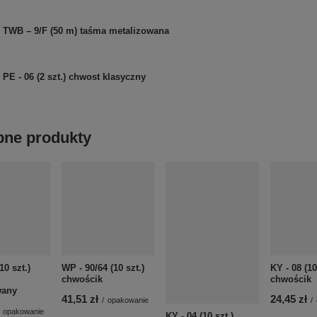
TWB – 9/F (50 m) taśma metalizowana
PE - 06 (2 szt.) chwost klasyczny
ne produkty
10 szt.)
WP - 90/64 (10 szt.)
KY - 08 (10
chwościk
chwościk
wany
41,51 zł
24,45 zł
/
opakowanie
/
opakowanie
KY - 04 (10 szt.)