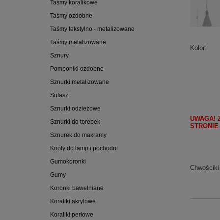
Taśmy koralikowe
Taśmy ozdobne
Taśmy tekstylno - metalizowane
Taśmy metalizowane
Kolor
Sznury
Pomponiki ozdobne
Sznurki metalizowane
Sutasz
Sznurki odzieżowe
UWAGA! 
Sznurki do torebek
STRONIE
Sznurek do makramy
Knoty do lamp i pochodni
Gumokoronki
Chwościki
Gumy
Koronki bawełniane
Koraliki akrylowe
Koraliki perłowe