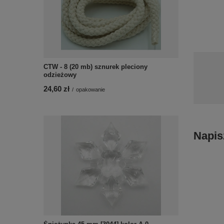
CTW - 8 (20 mb) sznurek pleciony
odzieżowy
24,60 zł
/
opakowanie
Napis