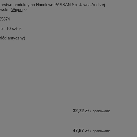
iorstwo produkcyjno-Handlowe PASSAN Sp. Jawna Andrzej
owski
Więcej
05874
e - 10 sztuk
miód antyczny)
32,72 zł
/
opakowanie
47,87 zł
/
opakowanie