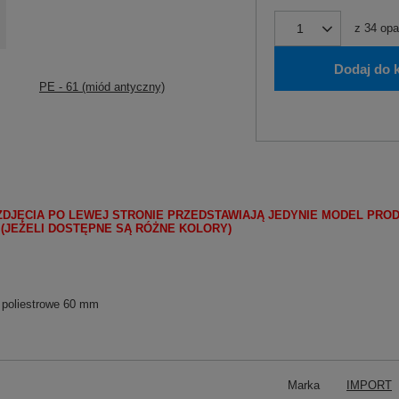
z
34
opa
Dodaj do 
PE - 61 (miód antyczny)
ZDJĘCIA PO LEWEJ STRONIE PRZEDSTAWIAJĄ JEDYNIE MODEL PRO
 (JEŻELI DOSTĘPNE SĄ RÓŻNE KOLORY)
 poliestrowe 60 mm
Marka
IMPORT