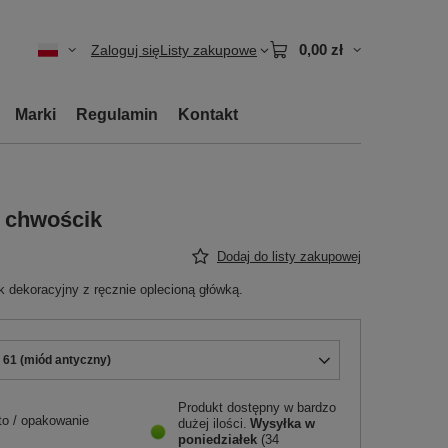
0,00 zł
Zaloguj się
Listy zakupowe
Marki
Regulamin
Kontakt
.) chwościk
Dodaj do listy zakupowej
k dekoracyjny z ręcznie oplecioną główką.
- 61 (miód antyczny)
Produkt dostępny w bardzo
to
/
opakowanie
dużej ilości
Wysyłka
w
poniedziałek
(34