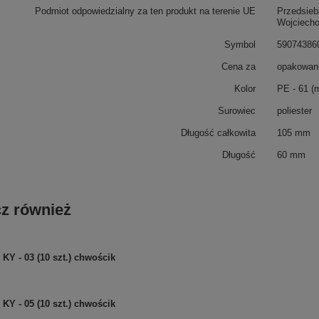
Podmiot odpowiedzialny za ten produkt na terenie UE
Przedsieb
Wojciech
Symbol
59074386
Cena za
opakowani
Kolor
PE - 61 (
Surowiec
poliester
Długość całkowita
105 mm
Długość
60 mm
z również
KY - 03 (10 szt.) chwościk
KY - 05 (10 szt.) chwościk