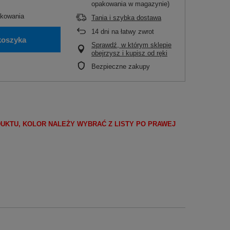
opakowania w magazynie)
kowania
Tania i szybka dostawa
14
dni na łatwy zwrot
koszyka
Sprawdź, w którym sklepie
obejrzysz i kupisz od ręki
Bezpieczne zakupy
DUKTU, KOLOR NALEŻY WYBRAĆ Z LISTY PO PRAWEJ