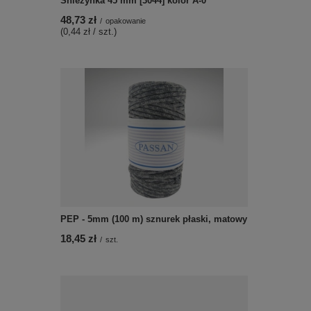
Śnieżynka 45 mm [3044] kolor A-0
48,73 zł
/
opakowanie
(0,44 zł / szt.)
PEP - 5mm (100 m) sznurek płaski, matowy
18,45 zł
/
szt.