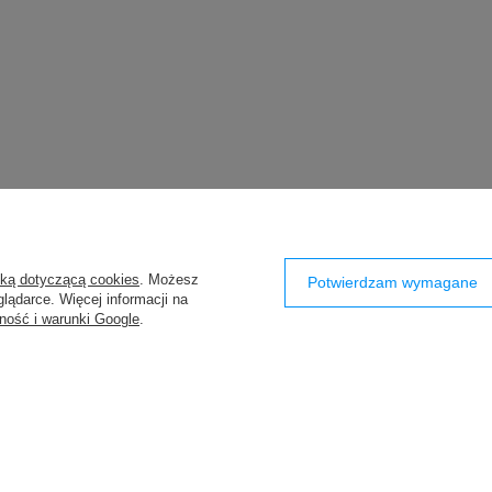
yką dotyczącą cookies
. Możesz
Potwierdzam wymagane
lądarce. Więcej informacji na
ność i warunki Google
.