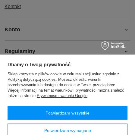
Kontakt
Konto
Regulaminy
Dbamy o Twoją prywatność
MOJE KONTO
Sklep korzysta z plików cookie w celu realizacji usług zgodnie z
Polityką dotyczącą cookies
. Możesz określić warunki
przechowywania lub dostępu do cookie w Twojej przeglądarce.
Więcej informacji na temat warunków i prywatności można znaleźć
także na stronie
Prywatność i warunki Google
.
48 24 2776200
handlowy@passan.com.pl
Potwierdzam wszystkie
PASSAN Pasmanteria
,
WÓLKA WYSOKA 26
,
09-540
Sanniki
Potwierdzam wymagane