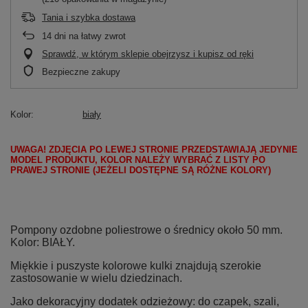
Tania i szybka dostawa
14
dni na łatwy zwrot
Sprawdź, w którym sklepie obejrzysz i kupisz od ręki
Bezpieczne zakupy
Kolor
biały
UWAGA! ZDJĘCIA PO LEWEJ STRONIE PRZEDSTAWIAJĄ JEDYNIE
MODEL PRODUKTU, KOLOR NALEŻY WYBRAĆ Z LISTY PO
PRAWEJ STRONIE (JEŻELI DOSTĘPNE SĄ RÓŻNE KOLORY)
Pompony ozdobne poliestrowe o średnicy około 50 mm.
Kolor: BIAŁY.
Miękkie i puszyste kolorowe kulki znajdują szerokie
zastosowanie w wielu dziedzinach.
Jako dekoracyjny dodatek odzieżowy: do czapek, szali,